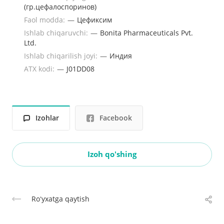
(гр.цефалоспоринов)
Faol modda:
—
Цефиксим
Ishlab chiqaruvchi:
—
Bonita Pharmaceuticals Pvt.
Ltd.
Ishlab chiqarilish joyi:
—
Индия
ATX kodi:
—
J01DD08
Izohlar
Facebook
Izoh qo'shing
Roʻyxatga qaytish