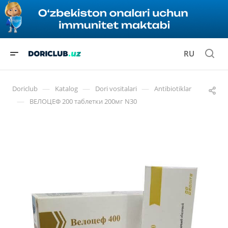
RU
—
—
—
Doriclub
Katalog
Dori vositalari
Antibiotiklar
—
ВЕЛОЦЕФ 200 таблетки 200мг N30