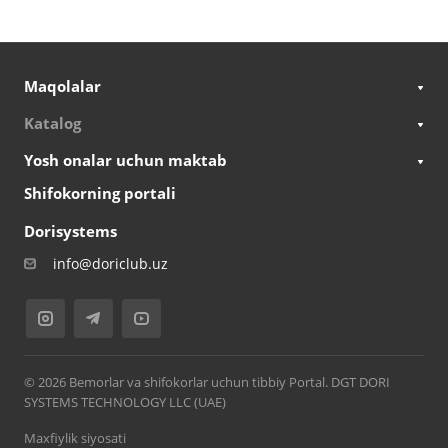
Maqolalar
Katalog
Yosh onalar uchun maktab
Shifokorning portali
Dorisystems
info@doriclub.uz
© 2026 Bemorlar va shifokorlar uchun tibbiy Portal. DGT DORI
SYSTEMS TECHNOLOGY LLC (UAE)
Maxfiylik siyosati