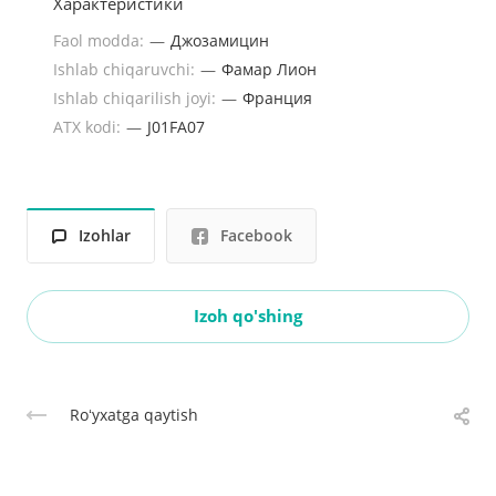
Характеристики
Faol modda:
—
Джозамицин
Ishlab chiqaruvchi:
—
Фамар Лион
Ishlab chiqarilish joyi:
—
Франция
ATX kodi:
—
J01FA07
Izohlar
Facebook
Izoh qo'shing
Roʻyxatga qaytish