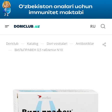
RU
—
—
—
Doriclub
Katalog
Dori vositalari
Antibiotiklar
—
ВИЛЬПРАФЕН 0,5 таблетки N10