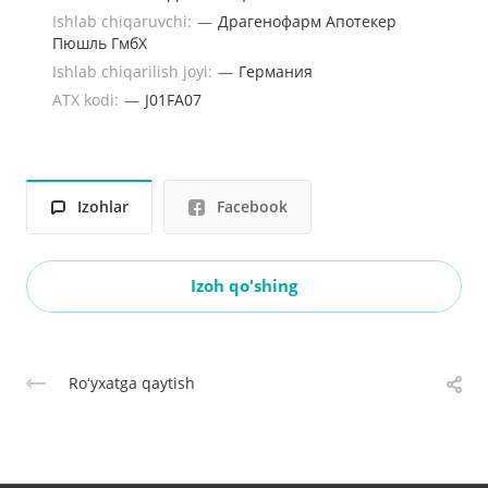
Ishlab chiqaruvchi:
—
Драгенофарм Апотекер
Пюшль ГмбХ
Ishlab chiqarilish joyi:
—
Германия
ATX kodi:
—
J01FA07
Izohlar
Facebook
Izoh qo'shing
Roʻyxatga qaytish