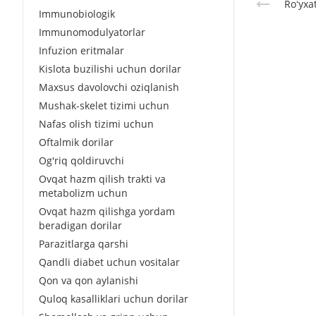
Roʻyxa
Immunobiologik
Immunomodulyatorlar
Infuzion eritmalar
Kislota buzilishi uchun dorilar
Maxsus davolovchi oziqlanish
Mushak-skelet tizimi uchun
Nafas olish tizimi uchun
Oftalmik dorilar
Og'riq qoldiruvchi
Ovqat hazm qilish trakti va
metabolizm uchun
Ovqat hazm qilishga yordam
beradigan dorilar
Parazitlarga qarshi
Qandli diabet uchun vositalar
Qon va qon aylanishi
Quloq kasalliklari uchun dorilar