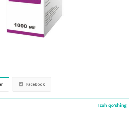
ar
Facebook
Izoh qo'shing