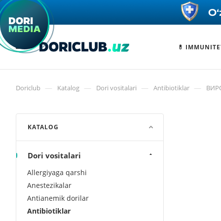
💊 IMMUNITE
—
—
—
—
Doriclub
Katalog
Dori vositalari
Antibiotiklar
ВИР
KATALOG
Dori vositalari
Allergiyaga qarshi
Anestezikalar
Antianemik dorilar
Antibiotiklar