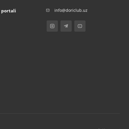
info@doriclub.uz
 portali