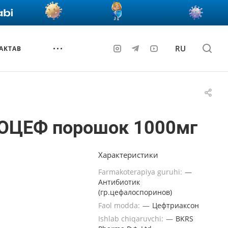
RU
AKTAB
ОЦЕФ порошок 1000мг
Характеристики
Farmakoterapiya guruhi:
—
Антибиотик
(гр.цефалоспоринов)
Faol modda:
—
Цефтриаксон
Ishlab chiqaruvchi:
—
BKRS