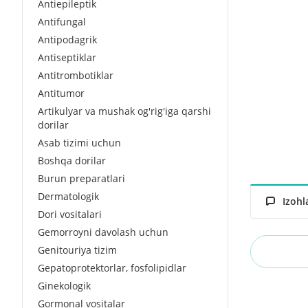
Antiepileptik
Antifungal
Antipodagrik
Antiseptiklar
Antitrombotiklar
Antitumor
Artikulyar va mushak og'rig'iga qarshi
dorilar
Asab tizimi uchun
Boshqa dorilar
Burun preparatlari
Dermatologik
Izohl
Dori vositalari
Gemorroyni davolash uchun
Genitouriya tizim
Gepatoprotektorlar, fosfolipidlar
Ginekologik
Gormonal vositalar