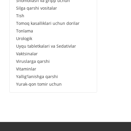
Shomollash va gripp uchun
Silga qarshi vositalar
Tish
Tomoq kasalliklari uchun dorilar
Tonlama
Urologik
Uyqu tabletkalari va Sedativlar
Vaktsinalar
Viruslarga qarshi
Vitaminlar
Yallig'lanishga qarshi
Yurak-qon tomir uchun