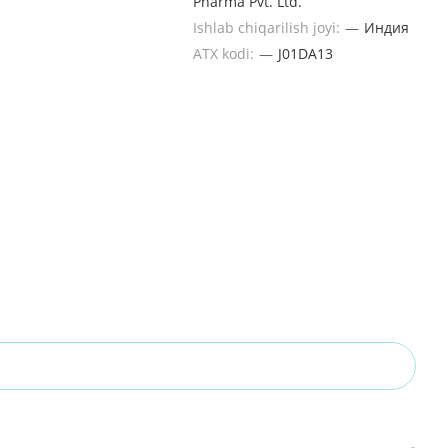
Pharma Pvt. Ltd.
Ishlab chiqarilish joyi:
—
Индия
ATX kodi:
—
J01DA13