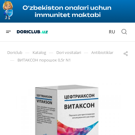
RU
—
—
—
Doriclub
Katalog
Dori vositalari
Antibiotiklar
—
ВИТАКСОН порошок 0,5г N1