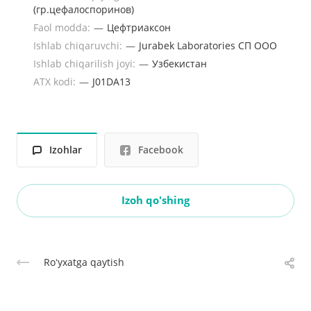
(гр.цефалоспоринов)
Faol modda:
—
Цефтриаксон
Ishlab chiqaruvchi:
—
Jurabek Laboratories СП ООО
Ishlab chiqarilish joyi:
—
Узбекистан
ATX kodi:
—
J01DA13
Izohlar
Facebook
Izoh qo'shing
Roʻyxatga qaytish