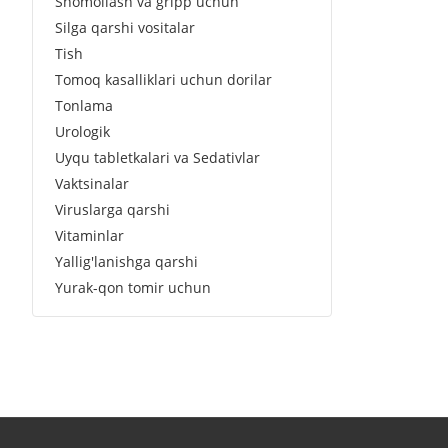
Shomollash va gripp uchun
Silga qarshi vositalar
Tish
Tomoq kasalliklari uchun dorilar
Tonlama
Urologik
Uyqu tabletkalari va Sedativlar
Vaktsinalar
Viruslarga qarshi
Vitaminlar
Yallig'lanishga qarshi
Yurak-qon tomir uchun