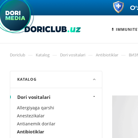
💊 IMMUNITE
—
—
—
—
Doriclub
Katalog
Dori vositalari
Antibiotiklar
ВИЗ
KATALOG
Dori vositalari
Allergiyaga qarshi
Anestezikalar
Antianemik dorilar
Antibiotiklar