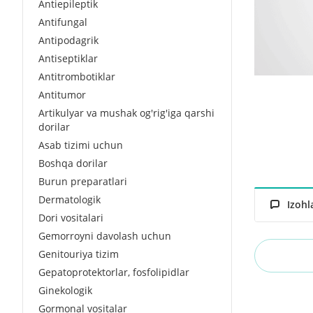
Antiepileptik
Antifungal
Antipodagrik
Antiseptiklar
Antitrombotiklar
Antitumor
Artikulyar va mushak og'rig'iga qarshi
dorilar
Asab tizimi uchun
Boshqa dorilar
Burun preparatlari
Dermatologik
Izohl
Dori vositalari
Gemorroyni davolash uchun
Genitouriya tizim
Gepatoprotektorlar, fosfolipidlar
Ginekologik
Gormonal vositalar