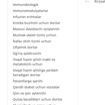
Roʻyxa
Immunobiologik
Immunomodulyatorlar
Infuzion eritmalar
Kislota buzilishi uchun dorilar
Maxsus davolovchi oziqlanish
Mushak-skelet tizimi uchun
Nafas olish tizimi uchun
Oftalmik dorilar
Og'riq qoldiruvchi
Ovqat hazm qilish trakti va
metabolizm uchun
Ovqat hazm qilishga yordam
beradigan dorilar
Parazitlarga qarshi
Qandli diabet uchun vositalar
Qon va qon aylanishi
Quloq kasalliklari uchun dorilar