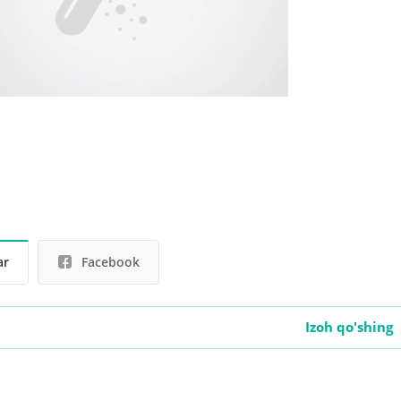
ar
Facebook
Izoh qo'shing