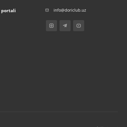
info@doriclub.uz
 portali