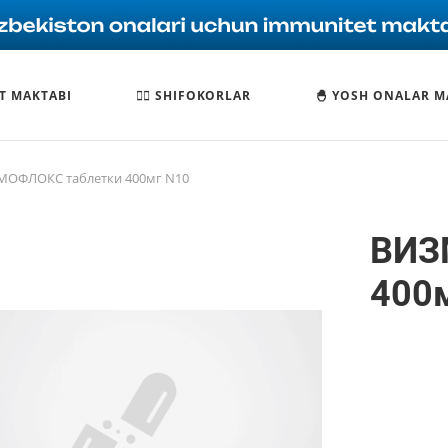
T MAKTABI
🧑‍⚕️ SHIFOKORLAR
🐣 YOSH ONALAR M
МОФЛОКС таблетки 400мг N10
ВИЗ
400