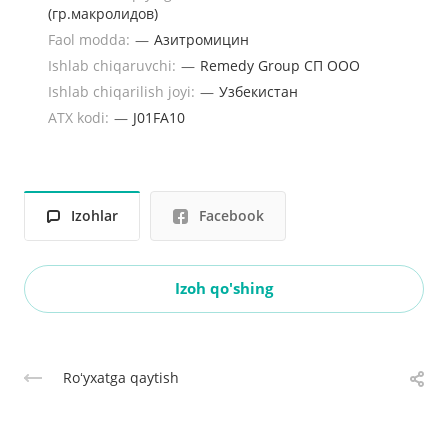
(гр.макролидов)
Faol modda:
—
Азитромицин
Ishlab chiqaruvchi:
—
Remedy Group СП OOO
Ishlab chiqarilish joyi:
—
Узбекистан
ATX kodi:
—
J01FA10
Izohlar
Facebook
Izoh qo'shing
Roʻyxatga qaytish