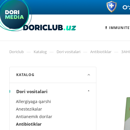
💊 IMMUNITE
—
—
—
—
Doriclub
Katalog
Dori vositalari
Antibiotiklar
ЗАНО
KATALOG
Dori vositalari
Allergiyaga qarshi
Anestezikalar
Antianemik dorilar
Antibiotiklar