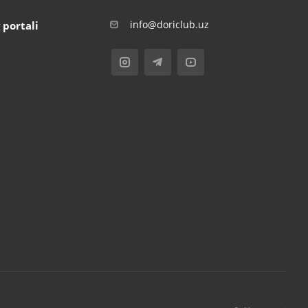
info@doriclub.uz
 portali