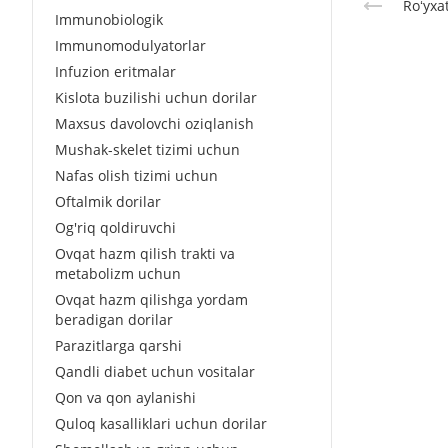
Roʻyxa
Immunobiologik
Immunomodulyatorlar
Infuzion eritmalar
Kislota buzilishi uchun dorilar
Maxsus davolovchi oziqlanish
Mushak-skelet tizimi uchun
Nafas olish tizimi uchun
Oftalmik dorilar
Og'riq qoldiruvchi
Ovqat hazm qilish trakti va
metabolizm uchun
Ovqat hazm qilishga yordam
beradigan dorilar
Parazitlarga qarshi
Qandli diabet uchun vositalar
Qon va qon aylanishi
Quloq kasalliklari uchun dorilar