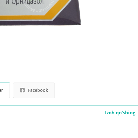
ar
Facebook
Izoh qo'shing