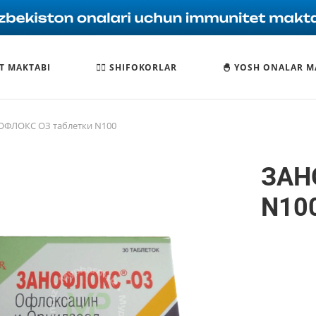
T MAKTABI
🧑‍⚕️ SHIFOKORLAR
🐣 YOSH ONALAR M
ФЛОКС ОЗ таблетки N100
ЗАН
N10