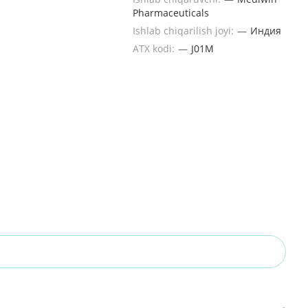
Pharmaceuticals
Ishlab chiqarilish joyi:
—
Индия
ATX kodi:
—
J01M