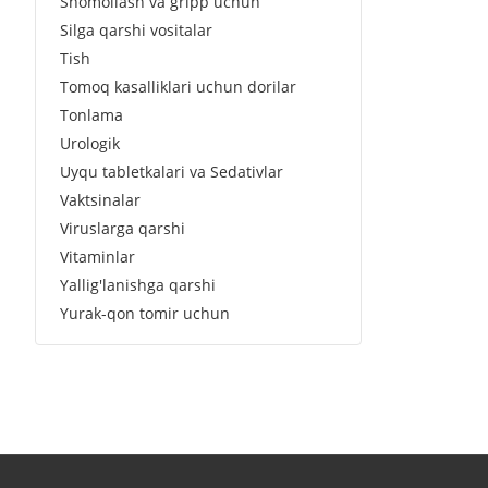
Shomollash va gripp uchun
Silga qarshi vositalar
Tish
Tomoq kasalliklari uchun dorilar
Tonlama
Urologik
Uyqu tabletkalari va Sedativlar
Vaktsinalar
Viruslarga qarshi
Vitaminlar
Yallig'lanishga qarshi
Yurak-qon tomir uchun