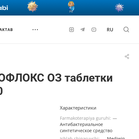
RU
AKTAB
ОФЛОКС ОЗ таблетки
0
Характеристики
Farmakoterapiya guruhi:
—
Антибактериальное
синтетическое средство
Ishlab chiqaruvchi:
—
Mediwin