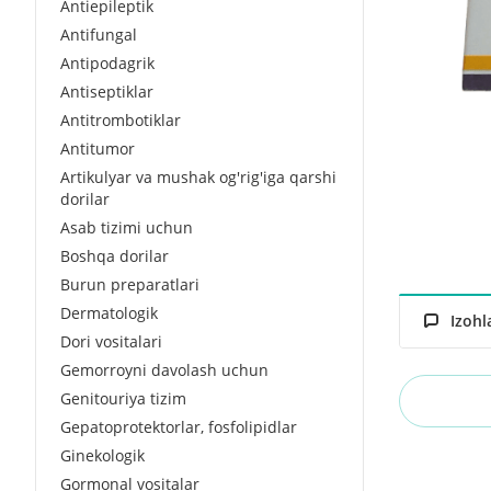
Antiepileptik
Antifungal
Antipodagrik
Antiseptiklar
Antitrombotiklar
Antitumor
Artikulyar va mushak og'rig'iga qarshi
dorilar
Asab tizimi uchun
Boshqa dorilar
Burun preparatlari
Dermatologik
Izohl
Dori vositalari
Gemorroyni davolash uchun
Genitouriya tizim
Gepatoprotektorlar, fosfolipidlar
Ginekologik
Gormonal vositalar