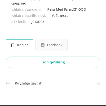
средство
Ishlab chiqaruvchi:
—
Reka-Med Farm,СП ООО
Ishlab chiqarilish joyi:
—
Узбекистан
ATX kodi:
—
J01XD03
Izohlar
Facebook
Izoh qo'shing
Roʻyxatga qaytish