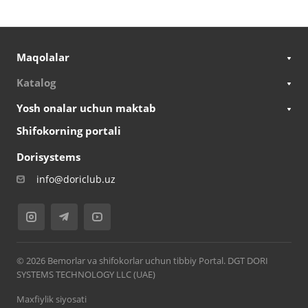
Maqolalar
Katalog
Yosh onalar uchun maktab
Shifokorning portali
Dorisystems
info@doriclub.uz
© 2026 Bemorlar va shifokorlar uchun tibbiy Portal. DGT DORI
SYSTEMS TECHNOLOGY LLC (UAE)
Maxfiylik siyosati