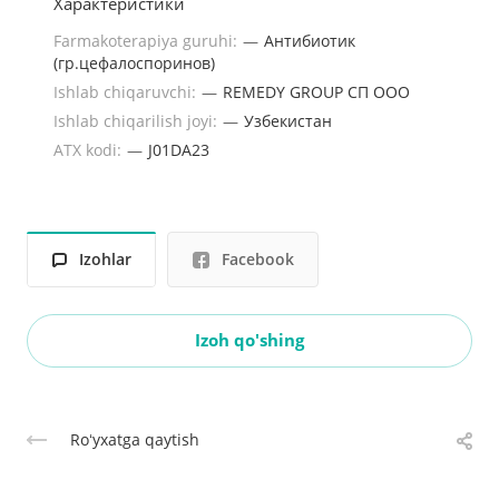
Характеристики
Farmakoterapiya guruhi:
—
Антибиотик
(гр.цефалоспоринов)
Ishlab chiqaruvchi:
—
REMEDY GROUP СП ООО
Ishlab chiqarilish joyi:
—
Узбекистан
ATX kodi:
—
J01DA23
Izohlar
Facebook
Izoh qo'shing
Roʻyxatga qaytish