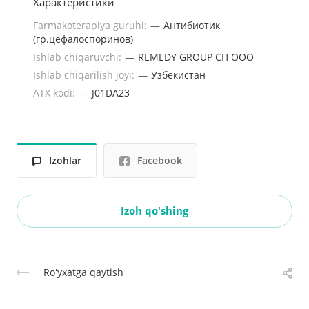
Характеристики
Farmakoterapiya guruhi:
—
Антибиотик
(гр.цефалоспоринов)
Ishlab chiqaruvchi:
—
REMEDY GROUP СП ООО
Ishlab chiqarilish joyi:
—
Узбекистан
ATX kodi:
—
J01DA23
Izohlar
Facebook
Izoh qo'shing
Roʻyxatga qaytish