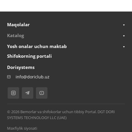
Maqolalar
Katalog
Yosh onalar uchun maktab
Shifokorning portali
Dorisystems
info@doriclub.uz
© 2026 Bemorlar va shifokorlar uchun tibbiy Portal. DGT DORI
SYSTEMS TECHNOLOGY LLC (UAE)
Maxfiylik siyosati