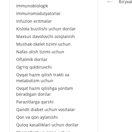
Roʻyxa
Immunobiologik
Immunomodulyatorlar
Infuzion eritmalar
Kislota buzilishi uchun dorilar
Maxsus davolovchi oziqlanish
Mushak-skelet tizimi uchun
Nafas olish tizimi uchun
Oftalmik dorilar
Og'riq qoldiruvchi
Ovqat hazm qilish trakti va
metabolizm uchun
Ovqat hazm qilishga yordam
beradigan dorilar
Parazitlarga qarshi
Qandli diabet uchun vositalar
Qon va qon aylanishi
Quloq kasalliklari uchun dorilar