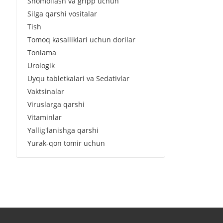
Shomollash va gripp uchun
Silga qarshi vositalar
Tish
Tomoq kasalliklari uchun dorilar
Tonlama
Urologik
Uyqu tabletkalari va Sedativlar
Vaktsinalar
Viruslarga qarshi
Vitaminlar
Yallig'lanishga qarshi
Yurak-qon tomir uchun