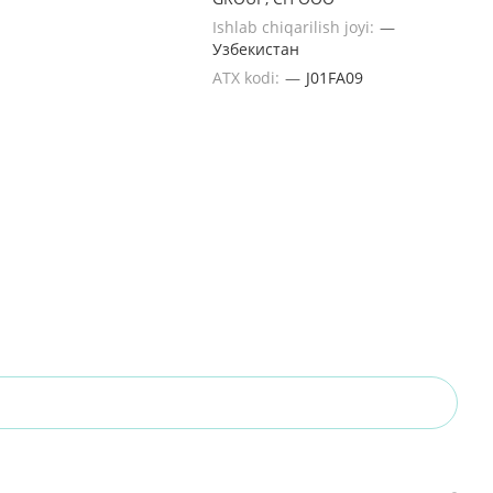
Ishlab chiqarilish joyi:
—
Узбекистан
ATX kodi:
—
J01FA09