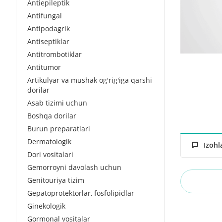
Antiepileptik
Antifungal
Antipodagrik
Antiseptiklar
Antitrombotiklar
Antitumor
Artikulyar va mushak og'rig'iga qarshi
dorilar
Asab tizimi uchun
Boshqa dorilar
Burun preparatlari
Dermatologik
Izohl
Dori vositalari
Gemorroyni davolash uchun
Genitouriya tizim
Gepatoprotektorlar, fosfolipidlar
Ginekologik
Gormonal vositalar