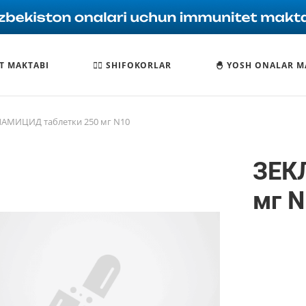
T MAKTABI
🧑‍⚕️ SHIFOKORLAR
🐣 YOSH ONALAR M
АМИЦИД таблетки 250 мг N10
ЗЕК
мг 