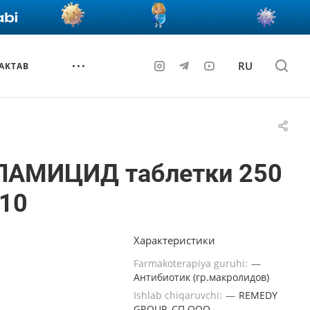
RU
AKTAB
ЛАМИЦИД таблетки 250
N10
Характеристики
Farmakoterapiya guruhi:
—
Антибиотик (гр.макролидов)
Ishlab chiqaruvchi:
—
REMEDY
GROUP, СП ООО