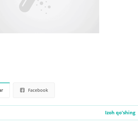
ar
Facebook
Izoh qo'shing