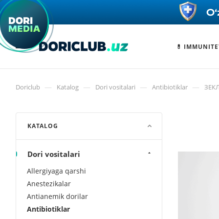
💊 IMMUNITE
—
—
—
—
Doriclub
Katalog
Dori vositalari
Antibiotiklar
ЗЕКЛ
KATALOG
Dori vositalari
Allergiyaga qarshi
Anestezikalar
Antianemik dorilar
Antibiotiklar