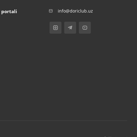
info@doriclub.uz
 portali