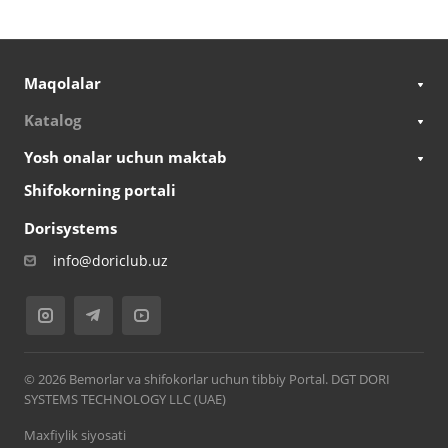
Maqolalar
Katalog
Yosh onalar uchun maktab
Shifokorning portali
Dorisystems
info@doriclub.uz
© 2026 Bemorlar va shifokorlar uchun tibbiy Portal. DGT DORI
SYSTEMS TECHNOLOGY LLC (UAE)
Maxfiylik siyosati