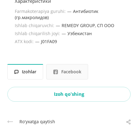
Характеристики
Farmakoterapiya guruhi:
—
Антибиотик
(гр.макролидов)
Ishlab chiqaruvchi:
—
REMEDY GROUP, СП ООО
Ishlab chiqarilish joyi:
—
Узбекистан
ATX kodi:
—
J01FA09
Izohlar
Facebook
Izoh qo'shing
Roʻyxatga qaytish