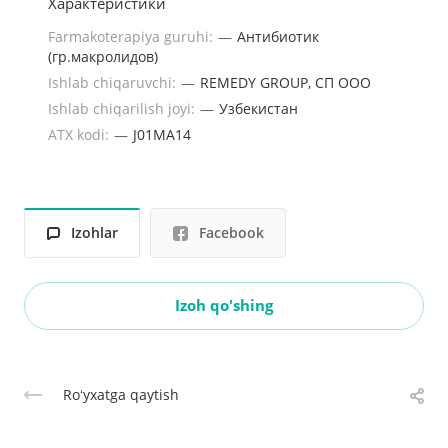
Характеристики
Farmakoterapiya guruhi:
—
Антибиотик
(гр.макролидов)
Ishlab chiqaruvchi:
—
REMEDY GROUP, СП ООО
Ishlab chiqarilish joyi:
—
Узбекистан
ATX kodi:
—
J01MA14
Izohlar
Facebook
Izoh qo'shing
Roʻyxatga qaytish