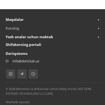
Maqolalar
Katalog
Yosh onalar uchun maktab
Shifokorning portali
Dorisystems
info@doriclub.uz
© 2026 Bemorlar va shifokorlar uchun tibbiy Portal. DGT DORI
SYSTEMS TECHNOLOGY LLC (UAE)
Maxfiylik siyosati