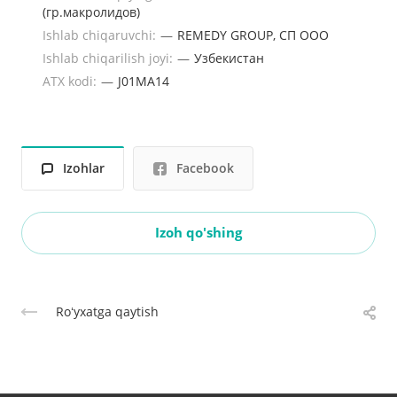
(гр.макролидов)
Ishlab chiqaruvchi:
—
REMEDY GROUP, СП ООО
Ishlab chiqarilish joyi:
—
Узбекистан
ATX kodi:
—
J01MA14
Izohlar
Facebook
Izoh qo'shing
Roʻyxatga qaytish