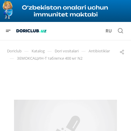
RU
—
—
—
Doriclub
Katalog
Dori vositalari
Antibiotiklar
—
ЗЕМОКСАЦИН-Т таблетки 400 мг N2