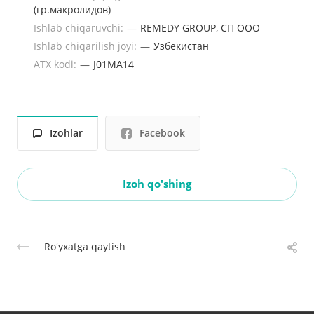
(гр.макролидов)
Ishlab chiqaruvchi:
—
REMEDY GROUP, СП ООО
Ishlab chiqarilish joyi:
—
Узбекистан
ATX kodi:
—
J01MA14
Izohlar
Facebook
Izoh qo'shing
Roʻyxatga qaytish