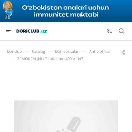
RU
—
—
—
Doriclub
Katalog
Dori vositalari
Antibiotiklar
—
ЗЕМОКСАЦИН-Т таблетки 400 мг N7