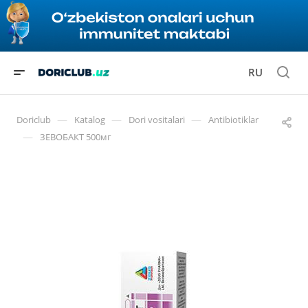
RU
—
—
—
Doriclub
Katalog
Dori vositalari
Antibiotiklar
—
ЗЕВОБАКТ 500мг