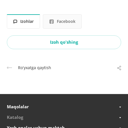
Izohlar
Facebook
Izoh qo'shing
Roʻyxatga qaytish
Maqolalar
Katalog
Yosh onalar uchun maktab