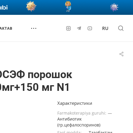
RU
AKTAB
СЭФ порошок
0мг+150 мг N1
Характеристики
Farmakoterapiya guruhi:
—
Антибиотик
(гр.цефалоспоринов)
Faol modda:
—
Тазобактам,