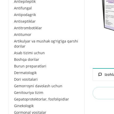
Antiepileptik
Antifungal
Antipodagrik
Antiseptiklar
Antitrombotiklar
Antitumor
Artikulyar va mushak og'rig'iga qarshi
dorilar
Asab tizimi uchun
Boshqa dorilar
Burun preparatlari
Dermatologik
Izohl
Dori vositalari
Gemorroyni davolash uchun
Genitouriya tizim
Gepatoprotektorlar, fosfolipidlar
Ginekologik
Gormonal vositalar