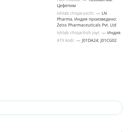
Цефепим
Ishlab chiqaruvchi:
—
LN
Pharma, Индия произведено:
Zeiss Pharmaceuticals Pvt. Ltd
Ishlab chiqarilish joyi:
—
Индия
ATX kodi:
—
J01DA24; J01CG02