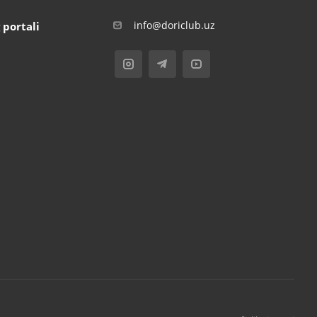
info@doriclub.uz
 portali