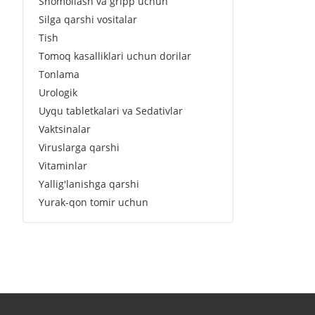
Shomollash va gripp uchun
Silga qarshi vositalar
Tish
Tomoq kasalliklari uchun dorilar
Tonlama
Urologik
Uyqu tabletkalari va Sedativlar
Vaktsinalar
Viruslarga qarshi
Vitaminlar
Yallig'lanishga qarshi
Yurak-qon tomir uchun