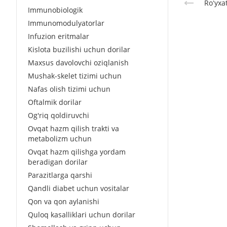
Roʻyxa
Immunobiologik
Immunomodulyatorlar
Infuzion eritmalar
Kislota buzilishi uchun dorilar
Maxsus davolovchi oziqlanish
Mushak-skelet tizimi uchun
Nafas olish tizimi uchun
Oftalmik dorilar
Og'riq qoldiruvchi
Ovqat hazm qilish trakti va
metabolizm uchun
Ovqat hazm qilishga yordam
beradigan dorilar
Parazitlarga qarshi
Qandli diabet uchun vositalar
Qon va qon aylanishi
Quloq kasalliklari uchun dorilar