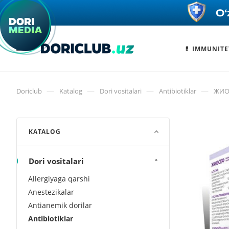
💊 IMMUNITE
—
—
—
—
Doriclub
Katalog
Dori vositalari
Antibiotiklar
ЖИО
KATALOG
Dori vositalari
Allergiyaga qarshi
Anestezikalar
Antianemik dorilar
Antibiotiklar