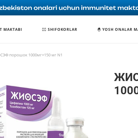
T MAKTABI
🧑‍⚕️ SHIFOKORLAR
🐣 YOSH ONALAR M
СЭФ порошок 1000мг+150 мг N1
ЖИО
100