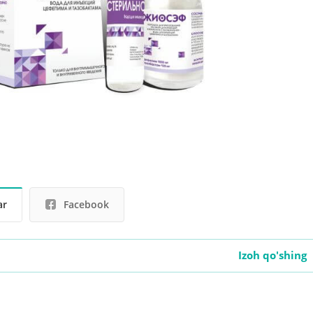
ar
Facebook
Izoh qo'shing