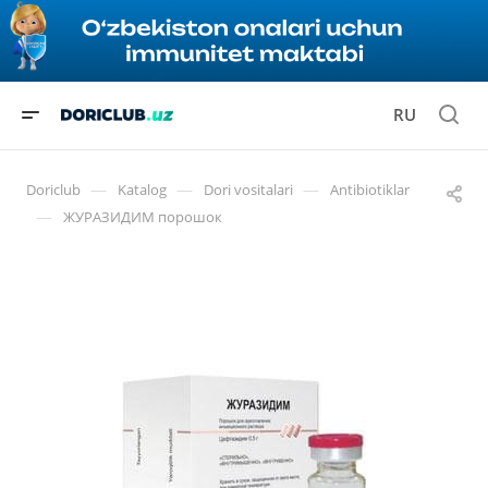
RU
—
—
—
Doriclub
Katalog
Dori vositalari
Antibiotiklar
—
ЖУРАЗИДИМ порошок