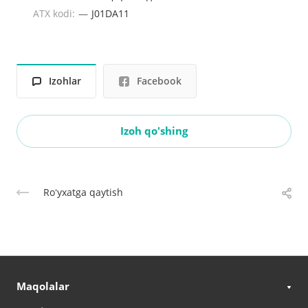
ATX kodi:
—
J01DA11
Izohlar
Facebook
Izoh qo'shing
Roʻyxatga qaytish
Maqolalar