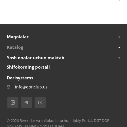
Maqolalar
Katalog
Yosh onalar uchun maktab
Shifokorning portali
Dorisystems
info@doriclub.uz
© 2026 Bemorlar va shifokorlar uchun tibbiy Portal. DGT DORI
SYSTEMS TECHNOLOGY LLC (UAE)