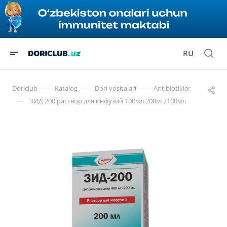
RU
—
—
—
Doriclub
Katalog
Dori vositalari
Antibiotiklar
—
ЗИД 200 раствор для инфузий 100мл 200мг/100мл