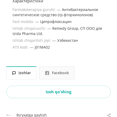
Характеристики
Farmakoterapiya guruhi:
—
Антибактериальное
синтетическое средство (гр.фторхинолонов)
Faol modda:
—
Ципрофлоксацин
Ishlab chiqaruvchi:
—
Remedy Group, СП ООО для
Izida Pharma Ltd.
Ishlab chiqarilish joyi:
—
Узбекистан
ATX kodi:
—
J01MA02
Izohlar
Facebook
Izoh qo'shing
Roʻyxatga qaytish