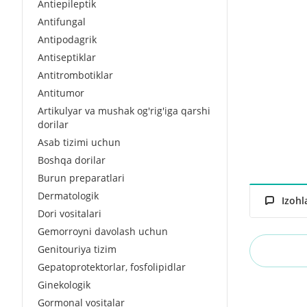
Antiepileptik
Antifungal
Antipodagrik
Antiseptiklar
Antitrombotiklar
Antitumor
Artikulyar va mushak og'rig'iga qarshi
dorilar
Asab tizimi uchun
Boshqa dorilar
Burun preparatlari
Dermatologik
Izohl
Dori vositalari
Gemorroyni davolash uchun
Genitouriya tizim
Gepatoprotektorlar, fosfolipidlar
Ginekologik
Gormonal vositalar