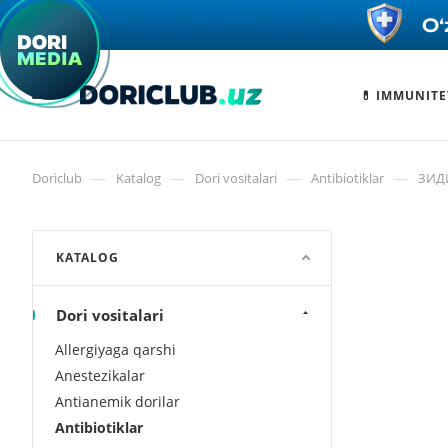
💊 IMMUNITE
—
—
—
—
Doriclub
Katalog
Dori vositalari
Antibiotiklar
ЗИД
KATALOG
Dori vositalari
Allergiyaga qarshi
Anestezikalar
Antianemik dorilar
Antibiotiklar