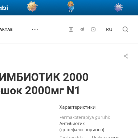
RU
AKTAB
ИМБИОТИК 2000
ошок 2000мг N1
Характеристики
Farmakoterapiya guruhi:
—
Антибиотик
(гр.цефалоспоринов)
Faol modda:
—
Цефтазидим