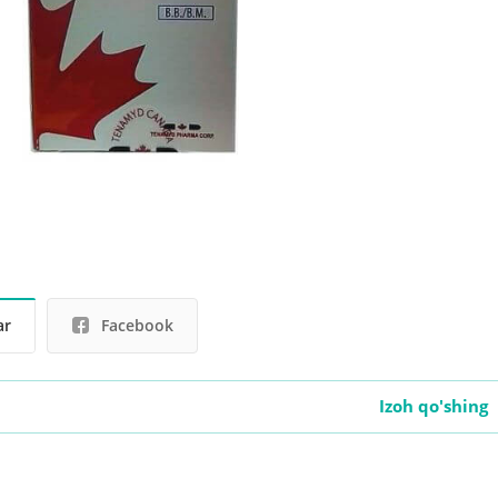
ar
Facebook
Izoh qo'shing