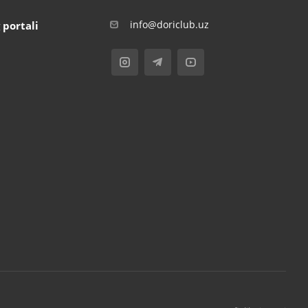
info@doriclub.uz
 portali