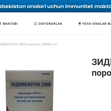
T MAKTABI
🧑‍⚕️ SHIFOKORLAR
🐣 YOSH ONALAR M
ИМБИОТИК 2000 порошок 2000мг N1
ЗИД
пор