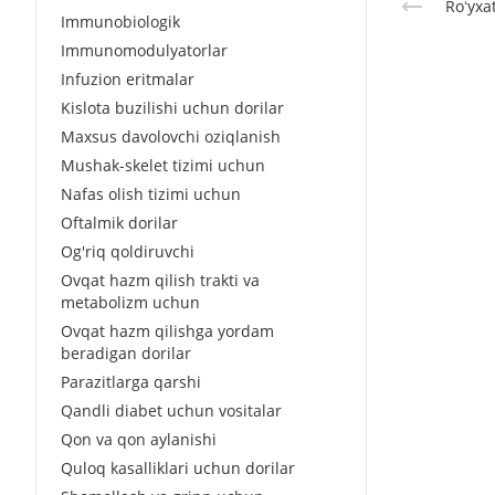
Roʻyxa
Immunobiologik
Immunomodulyatorlar
Infuzion eritmalar
Kislota buzilishi uchun dorilar
Maxsus davolovchi oziqlanish
Mushak-skelet tizimi uchun
Nafas olish tizimi uchun
Oftalmik dorilar
Og'riq qoldiruvchi
Ovqat hazm qilish trakti va
metabolizm uchun
Ovqat hazm qilishga yordam
beradigan dorilar
Parazitlarga qarshi
Qandli diabet uchun vositalar
Qon va qon aylanishi
Quloq kasalliklari uchun dorilar