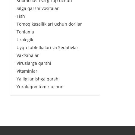
Shomollash va gripp uchun
Silga qarshi vositalar
Tish
Tomoq kasalliklari uchun dorilar
Tonlama
Urologik
Uyqu tabletkalari va Sedativlar
Vaktsinalar
Viruslarga qarshi
Vitaminlar
Yallig'lanishga qarshi
Yurak-qon tomir uchun