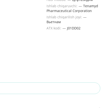
Ishlab chiqaruvchi:
—
Tenamyd
Pharmaceutical Corporation
Ishlab chiqarilish joyi:
—
Вьетнам
ATX kodi:
—
J01DD02