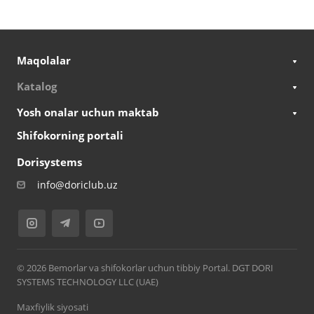
Maqolalar
Katalog
Yosh onalar uchun maktab
Shifokorning portali
Dorisystems
info@doriclub.uz
© 2026 Bemorlar va shifokorlar uchun tibbiy Portal. DGT DORI
SYSTEMS TECHNOLOGY LLC (UAE)
Maxfiylik siyosati