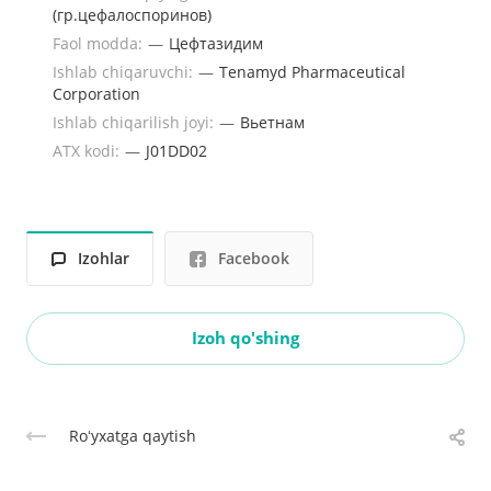
(гр.цефалоспоринов)
Faol modda:
—
Цефтазидим
Ishlab chiqaruvchi:
—
Tenamyd Pharmaceutical
Corporation
Ishlab chiqarilish joyi:
—
Вьетнам
ATX kodi:
—
J01DD02
Izohlar
Facebook
Izoh qo'shing
Roʻyxatga qaytish