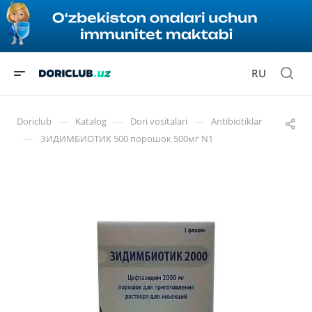
RU
—
—
—
Doriclub
Katalog
Dori vositalari
Antibiotiklar
—
ЗИДИМБИОТИК 500 порошок 500мг N1