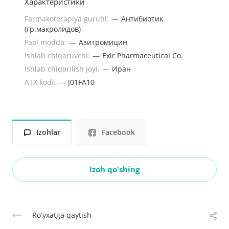
Характеристики
Farmakoterapiya guruhi:
—
Антибиотик
(гр.макролидов)
Faol modda:
—
Азитромицин
Ishlab chiqaruvchi:
—
Exir Pharmaceutical Co.
Ishlab chiqarilish joyi:
—
Иран
ATX kodi:
—
J01FA10
Izohlar
Facebook
Izoh qo'shing
Roʻyxatga qaytish