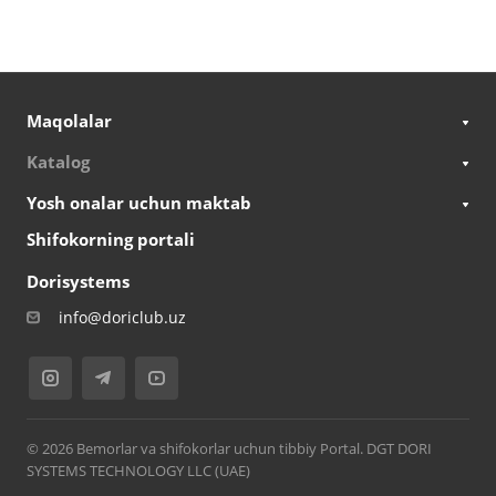
Maqolalar
Katalog
Yosh onalar uchun maktab
Shifokorning portali
Dorisystems
info@doriclub.uz
© 2026 Bemorlar va shifokorlar uchun tibbiy Portal. DGT DORI
SYSTEMS TECHNOLOGY LLC (UAE)