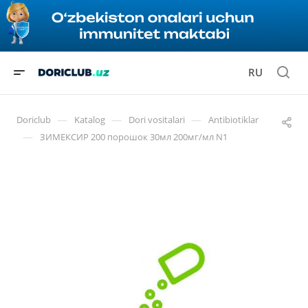
RU
—
—
—
Doriclub
Katalog
Dori vositalari
Antibiotiklar
—
ЗИМЕКСИР 200 порошок 30мл 200мг/мл N1