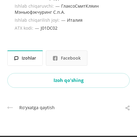
Ishlab chiqaruvchi:
—
ГлаксоСмитКляин
Мэньюфэкчуринг С.п.А.
Ishlab chiqarilish joyi:
—
Италия
ATX kodi:
—
J01DС02
Izohlar
Facebook
Izoh qo'shing
Roʻyxatga qaytish