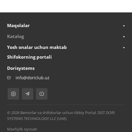
Maqolalar
Katalog
Yosh onalar uchun maktab
Shifokorning portali
Dorisystems
info@doriclub.uz
© 2026 Bemorlar va shifokorlar uchun tibbiy Portal. DGT DORI
SYSTEMS TECHNOLOGY LLC (UAE)
Maxfiylik siyosati