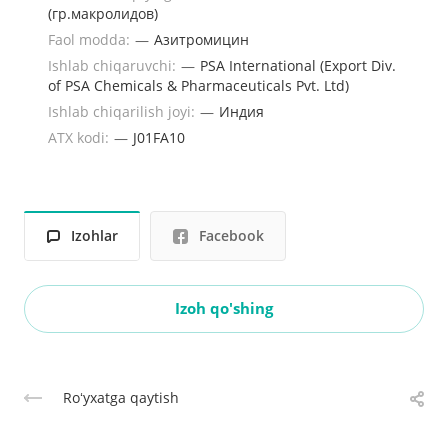
(гр.макролидов)
Faol modda:
—
Азитромицин
Ishlab chiqaruvchi:
—
PSA International (Export Div.
of PSA Chemicals & Pharmaceuticals Pvt. Ltd)
Ishlab chiqarilish joyi:
—
Индия
ATX kodi:
—
J01FA10
Izohlar
Facebook
Izoh qo'shing
Roʻyxatga qaytish