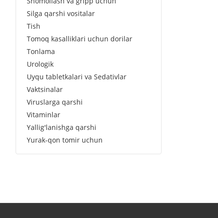
Shomollash va gripp uchun
Silga qarshi vositalar
Tish
Tomoq kasalliklari uchun dorilar
Tonlama
Urologik
Uyqu tabletkalari va Sedativlar
Vaktsinalar
Viruslarga qarshi
Vitaminlar
Yallig'lanishga qarshi
Yurak-qon tomir uchun