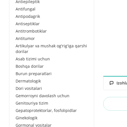
Antiepileptik
Antifungal
Antipodagrik
Antiseptiklar
Antitrombotiklar
Antitumor
Artikulyar va mushak og'rig'iga qarshi
dorilar
Asab tizimi uchun
Boshqa dorilar
Burun preparatlari
Dermatologik
Izohl
Dori vositalari
Gemorroyni davolash uchun
Genitouriya tizim
Gepatoprotektorlar, fosfolipidlar
Ginekologik
Gormonal vositalar