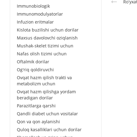
Roʻyxa
Immunobiologik
Immunomodulyatorlar
Infuzion eritmalar
Kislota buzilishi uchun dorilar
Maxsus davolovchi oziqlanish
Mushak-skelet tizimi uchun
Nafas olish tizimi uchun
Oftalmik dorilar
Og'riq qoldiruvchi
Ovqat hazm qilish trakti va
metabolizm uchun
Ovqat hazm qilishga yordam
beradigan dorilar
Parazitlarga qarshi
Qandli diabet uchun vositalar
Qon va qon aylanishi
Quloq kasalliklari uchun dorilar