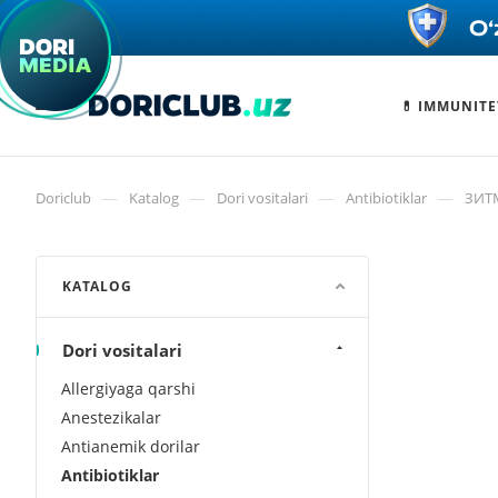
💊 IMMUNITE
—
—
—
—
Doriclub
Katalog
Dori vositalari
Antibiotiklar
ЗИТМ
KATALOG
Dori vositalari
Allergiyaga qarshi
Anestezikalar
Antianemik dorilar
Antibiotiklar