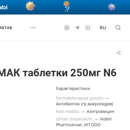
RU
AKTAB
МАК таблетки 250мг N6
Характеристики
Farmakoterapiya guruhi:
—
Антибиотик (гр.макролидов)
Faol modda:
—
Азитромицин
Ishlab chiqaruvchi:
—
Nobel
Pharmsanoat, ИП ООО