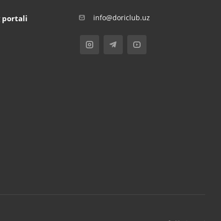
info@doriclub.uz
 portali