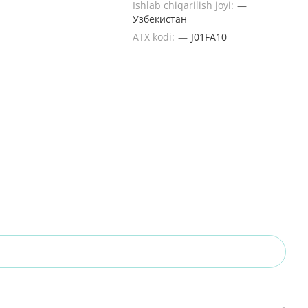
Ishlab chiqarilish joyi:
—
Узбекистан
ATX kodi:
—
J01FA10