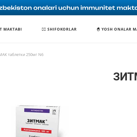
T MAKTABI
🧑‍⚕️ SHIFOKORLAR
🐣 YOSH ONALAR M
АК таблетки 250мг N6
ЗИТ