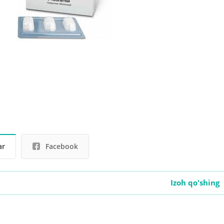
ar
Facebook
Izoh qo'shing