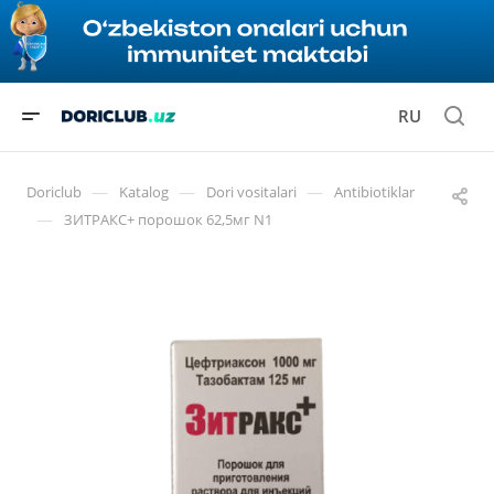
RU
—
—
—
Doriclub
Katalog
Dori vositalari
Antibiotiklar
—
ЗИТРАКС+ порошок 62,5мг N1