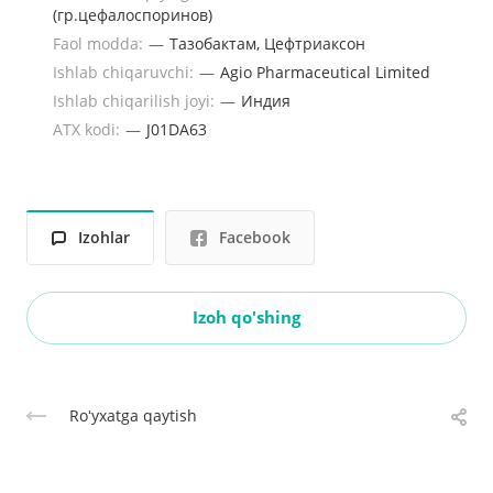
(гр.цефалоспоринов)
Faol modda:
—
Тазобактам, Цефтриаксон
Ishlab chiqaruvchi:
—
Agio Pharmaceutical Limited
Ishlab chiqarilish joyi:
—
Индия
ATX kodi:
—
J01DA63
Izohlar
Facebook
Izoh qo'shing
Roʻyxatga qaytish