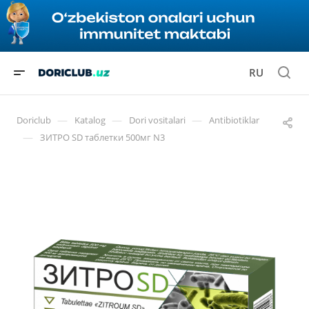
RU
—
—
—
Doriclub
Katalog
Dori vositalari
Antibiotiklar
—
ЗИТРО SD таблетки 500мг N3