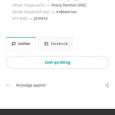
Ishlab chiqaruvchi:
—
Sharq Darmon ООО
Ishlab chiqarilish joyi:
—
Узбекистан
ATX kodi:
—
J01FA10
Izohlar
Facebook
Izoh qo'shing
Roʻyxatga qaytish