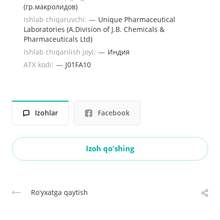
(гр.макролидов)
Ishlab chiqaruvchi:
—
Unique Pharmaceutical
Laboratories (A.Division of J.B. Chemicals &
Pharmaceuticals Ltd)
Ishlab chiqarilish joyi:
—
Индия
ATX kodi:
—
J01FA10
Izohlar
Facebook
Izoh qo'shing
Roʻyxatga qaytish