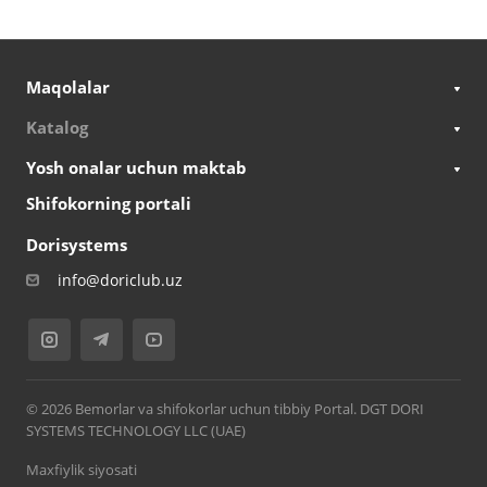
Maqolalar
Katalog
Yosh onalar uchun maktab
Shifokorning portali
Dorisystems
info@doriclub.uz
© 2026 Bemorlar va shifokorlar uchun tibbiy Portal. DGT DORI
SYSTEMS TECHNOLOGY LLC (UAE)
Maxfiylik siyosati