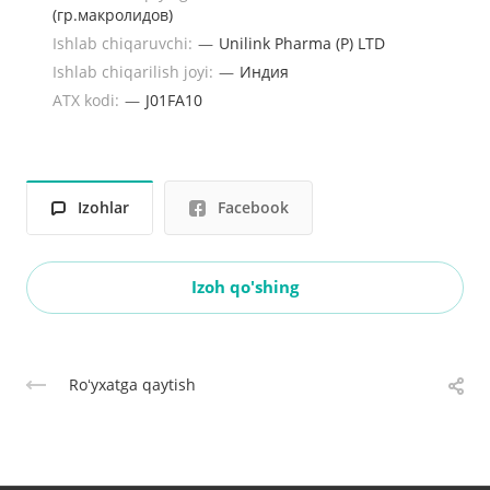
(гр.макролидов)
Ishlab chiqaruvchi:
—
Unilink Pharma (P) LTD
Ishlab chiqarilish joyi:
—
Индия
ATX kodi:
—
J01FA10
Izohlar
Facebook
Izoh qo'shing
Roʻyxatga qaytish