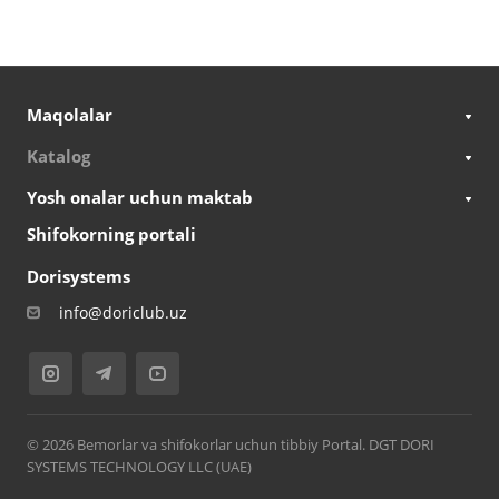
Maqolalar
Katalog
Yosh onalar uchun maktab
Shifokorning portali
Dorisystems
info@doriclub.uz
© 2026 Bemorlar va shifokorlar uchun tibbiy Portal. DGT DORI
SYSTEMS TECHNOLOGY LLC (UAE)