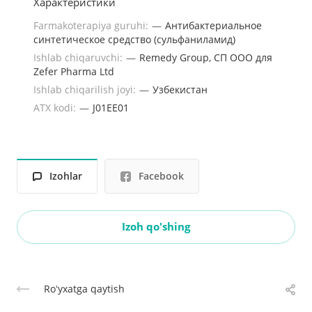
Характеристики
Farmakoterapiya guruhi:
—
Антибактериальное
синтетическое средство (сульфаниламид)
Ishlab chiqaruvchi:
—
Remedy Group, СП ООО для
Zefer Pharma Ltd
Ishlab chiqarilish joyi:
—
Узбекистан
ATX kodi:
—
J01EE01
Izohlar
Facebook
Izoh qo'shing
Roʻyxatga qaytish