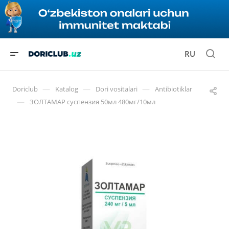
RU
—
—
—
Doriclub
Katalog
Dori vositalari
Antibiotiklar
—
ЗОЛТАМАР суспензия 50мл 480мг/10мл