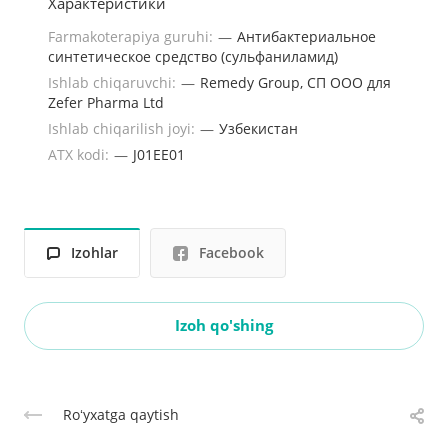
Характеристики
Farmakoterapiya guruhi:
—
Антибактериальное
синтетическое средство (сульфаниламид)
Ishlab chiqaruvchi:
—
Remedy Group, СП ООО для
Zefer Pharma Ltd
Ishlab chiqarilish joyi:
—
Узбекистан
ATX kodi:
—
J01EE01
Izohlar
Facebook
Izoh qo'shing
Roʻyxatga qaytish