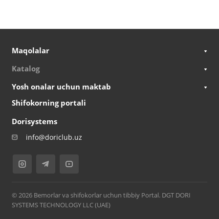
Maqolalar
Katalog
Yosh onalar uchun maktab
Shifokorning portali
Dorisystems
info@doriclub.uz
© 2026 Bemorlar va shifokorlar uchun tibbiy Portal. DGT DORI
SYSTEMS TECHNOLOGY LLC (UAE)