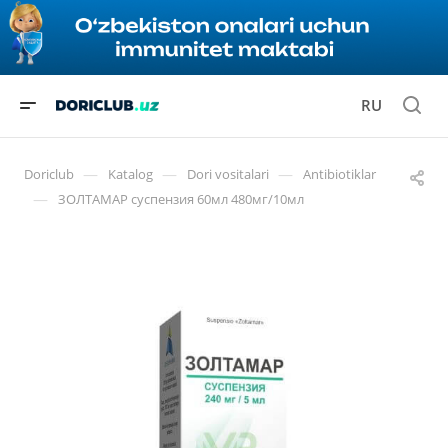
RU
—
—
—
Doriclub
Katalog
Dori vositalari
Antibiotiklar
—
ЗОЛТАМАР суспензия 60мл 480мг/10мл