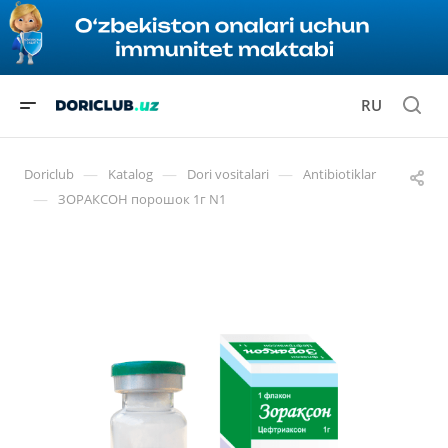
RU
—
—
—
Doriclub
Katalog
Dori vositalari
Antibiotiklar
—
ЗОРАКСОН порошок 1г N1