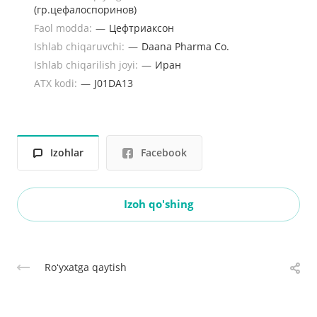
(гр.цефалоспоринов)
Faol modda:
—
Цефтриаксон
Ishlab chiqaruvchi:
—
Daana Pharma Co.
Ishlab chiqarilish joyi:
—
Иран
ATX kodi:
—
J01DA13
Izohlar
Facebook
Izoh qo'shing
Roʻyxatga qaytish