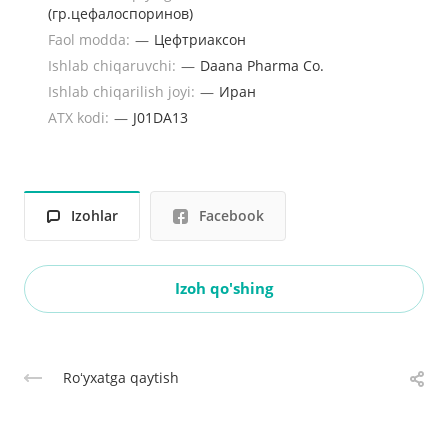
(гр.цефалоспоринов)
Faol modda:
—
Цефтриаксон
Ishlab chiqaruvchi:
—
Daana Pharma Co.
Ishlab chiqarilish joyi:
—
Иран
ATX kodi:
—
J01DA13
Izohlar
Facebook
Izoh qo'shing
Roʻyxatga qaytish