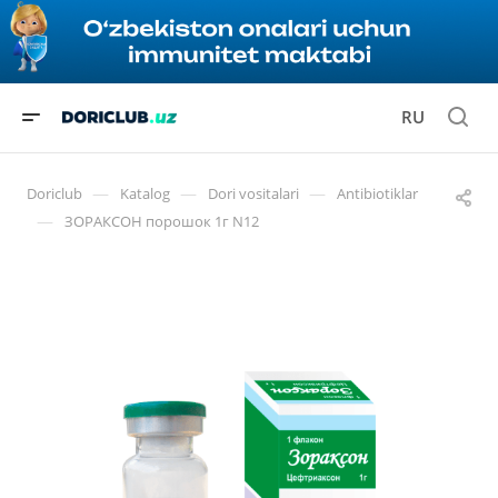
RU
—
—
—
Doriclub
Katalog
Dori vositalari
Antibiotiklar
—
ЗОРАКСОН порошок 1г N12