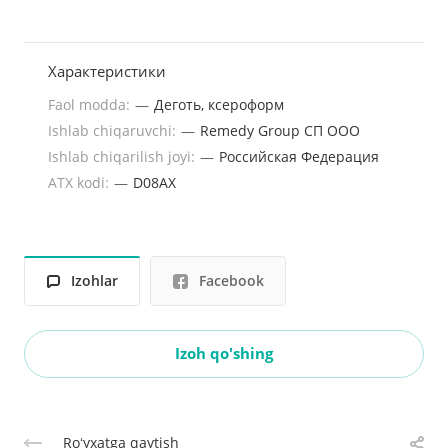
Характеристики
Faol modda:
—
Деготь, ксероформ
Ishlab chiqaruvchi:
—
Remedy Group СП OOO
Ishlab chiqarilish joyi:
—
Российская Федерация
ATX kodi:
—
D08AX
Izohlar
Facebook
Izoh qo'shing
Roʻyxatga qaytish