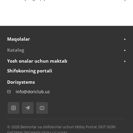
Maqolalar
Katalog
Yosh onalar uchun maktab
Shifokorning portali
Dorisystems
info@doriclub.uz
© 2026 Bemorlar va shifokorlar uchun tibbiy Portal. DGT DORI
SYSTEMS TECHNOLOGY LLC (UAE)