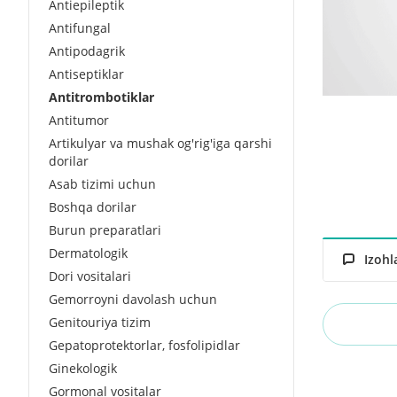
Antiepileptik
Antifungal
Antipodagrik
Antiseptiklar
Antitrombotiklar
Antitumor
Artikulyar va mushak og'rig'iga qarshi
dorilar
Asab tizimi uchun
Boshqa dorilar
Burun preparatlari
Dermatologik
Izohl
Dori vositalari
Gemorroyni davolash uchun
Genitouriya tizim
Gepatoprotektorlar, fosfolipidlar
Ginekologik
Gormonal vositalar