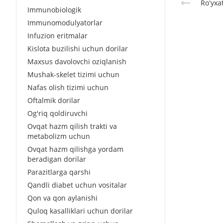
Roʻyxa
Immunobiologik
Immunomodulyatorlar
Infuzion eritmalar
Kislota buzilishi uchun dorilar
Maxsus davolovchi oziqlanish
Mushak-skelet tizimi uchun
Nafas olish tizimi uchun
Oftalmik dorilar
Og'riq qoldiruvchi
Ovqat hazm qilish trakti va
metabolizm uchun
Ovqat hazm qilishga yordam
beradigan dorilar
Parazitlarga qarshi
Qandli diabet uchun vositalar
Qon va qon aylanishi
Quloq kasalliklari uchun dorilar