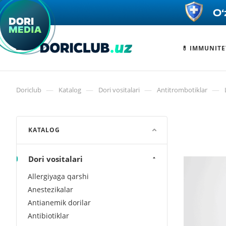
💊 IMMUNITE
—
—
—
—
Doriclub
Katalog
Dori vositalari
Antitrombotiklar
KATALOG
Dori vositalari
Allergiyaga qarshi
Anestezikalar
Antianemik dorilar
Antibiotiklar