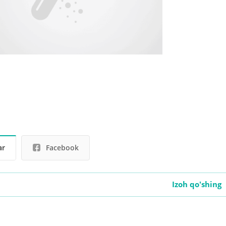
ar
Facebook
Izoh qo'shing