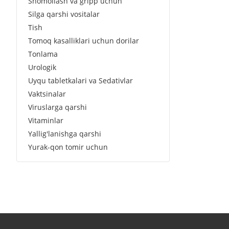
Shomollash va gripp uchun
Silga qarshi vositalar
Tish
Tomoq kasalliklari uchun dorilar
Tonlama
Urologik
Uyqu tabletkalari va Sedativlar
Vaktsinalar
Viruslarga qarshi
Vitaminlar
Yallig'lanishga qarshi
Yurak-qon tomir uchun