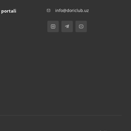
info@doriclub.uz
 portali