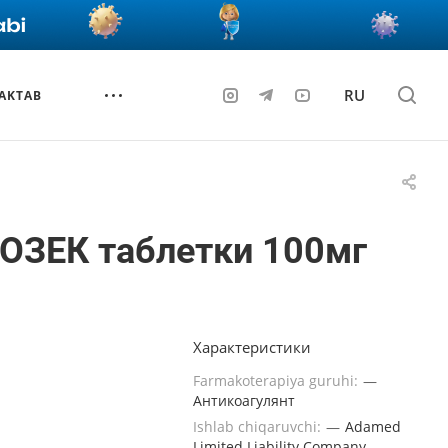
RU
AKTAB
ОЗЕК таблетки 100мг
Характеристики
Farmakoterapiya guruhi:
—
Антикоагулянт
Ishlab chiqaruvchi:
—
Adamed
Limited Liability Company,