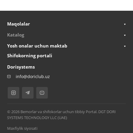
Maqolalar
Katalog
Yosh onalar uchun maktab
Shifokorning portali
Dorisystems
info@doriclub.uz
© 2026 Bemorlar va shifokorlar uchun tibbiy Portal. DGT DORI
SYSTEMS TECHNOLOGY LLC (UAE)
Maxfiylik siyosati