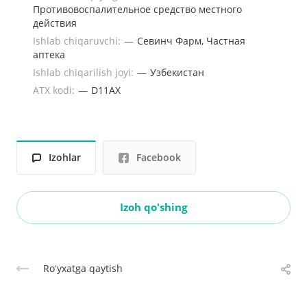
Противовоспалительное средство местного
действия
Ishlab chiqaruvchi:
—
Севинч Фарм, Частная
аптека
Ishlab chiqarilish joyi:
—
Узбекистан
ATX kodi:
—
D11AX
Izohlar
Facebook
Izoh qo'shing
Roʻyxatga qaytish