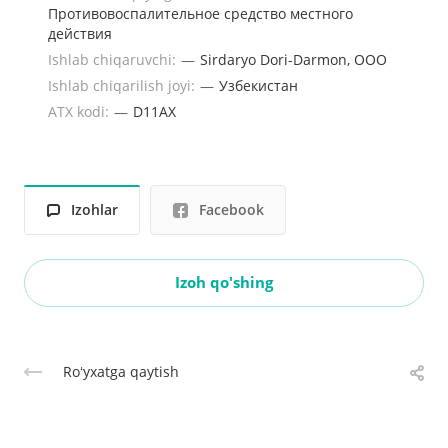
Противовоспалительное средство местного
действия
Ishlab chiqaruvchi:
—
Sirdaryo Dori-Darmon, OOO
Ishlab chiqarilish joyi:
—
Узбекистан
ATX kodi:
—
D11AX
Izohlar
Facebook
Izoh qo'shing
Roʻyxatga qaytish