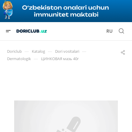
RU
—
—
—
Doriclub
Katalog
Dori vositalari
—
Dermatologik
ЦИНКОВАЯ мазь 40г