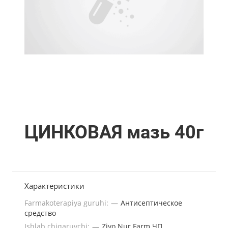
ЦИНКОВАЯ мазь 40г
Характеристики
Farmakoterapiya guruhi:
—
Антисептическое
средство
Ishlab chiqaruvchi:
—
Ziyo Nur Farm ЧП