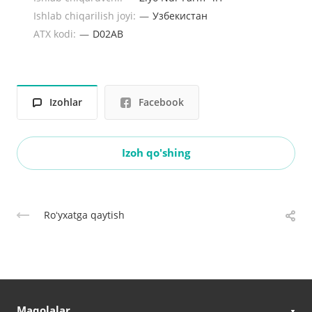
Ishlab chiqarilish joyi:
—
Узбекистан
ATX kodi:
—
D02AB
Izohlar
Facebook
Izoh qo'shing
Roʻyxatga qaytish
Maqolalar