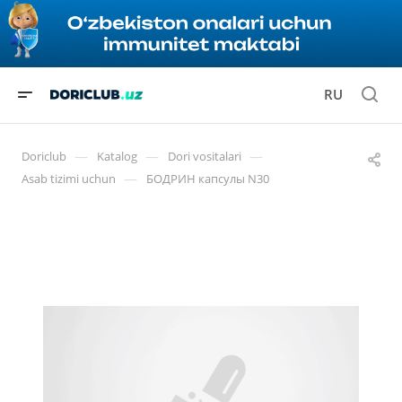
RU
—
—
—
Doriclub
Katalog
Dori vositalari
—
Asab tizimi uchun
БОДРИН капсулы N30