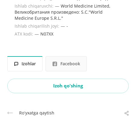
Ishlab chiqaruvchi:
—
World Medicine Limited,
Великобритания произведено: S.C."World
Medicine Europe S.R.L."
Ishlab chiqarilish joyi:
—
-
ATX kodi:
—
N07XX
Izohlar
Facebook
Izoh qo'shing
Roʻyxatga qaytish