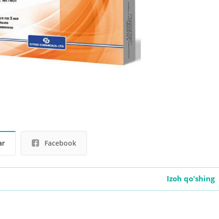
ar
Facebook
Izoh qo'shing