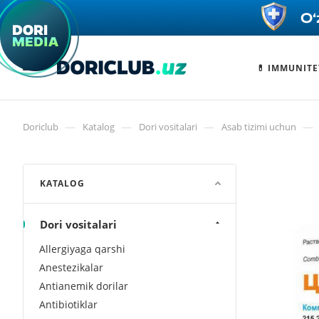
💊 IMMUNITE
—
—
—
—
Doriclub
Katalog
Dori vositalari
Asab tizimi uchun
KATALOG
Dori vositalari
Allergiyaga qarshi
Anestezikalar
Antianemik dorilar
Antibiotiklar