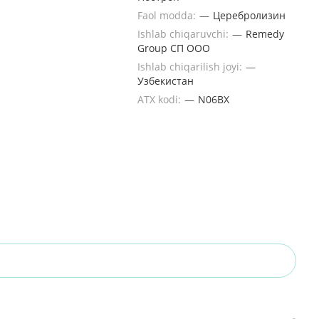
Faol modda:
—
Церебролизин
Ishlab chiqaruvchi:
—
Remedy
Group СП OOO
Ishlab chiqarilish joyi:
—
Узбекистан
ATX kodi:
—
N06BX