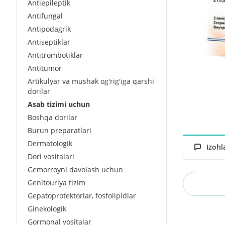
Antiepileptik
Antifungal
Antipodagrik
Antiseptiklar
Antitrombotiklar
Antitumor
Artikulyar va mushak og'rig'iga qarshi
dorilar
Asab tizimi uchun
Boshqa dorilar
Burun preparatlari
Dermatologik
Izohl
Dori vositalari
Gemorroyni davolash uchun
Genitouriya tizim
Gepatoprotektorlar, fosfolipidlar
Ginekologik
Gormonal vositalar