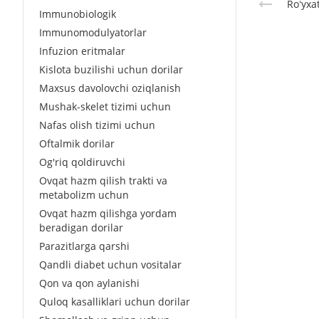
Roʻyxa
Immunobiologik
Immunomodulyatorlar
Infuzion eritmalar
Kislota buzilishi uchun dorilar
Maxsus davolovchi oziqlanish
Mushak-skelet tizimi uchun
Nafas olish tizimi uchun
Oftalmik dorilar
Og'riq qoldiruvchi
Ovqat hazm qilish trakti va
metabolizm uchun
Ovqat hazm qilishga yordam
beradigan dorilar
Parazitlarga qarshi
Qandli diabet uchun vositalar
Qon va qon aylanishi
Quloq kasalliklari uchun dorilar