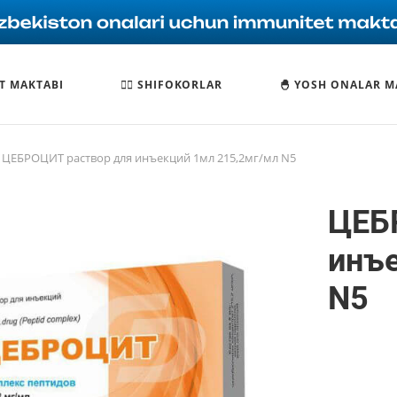
T MAKTABI
🧑‍⚕️ SHIFOKORLAR
🐣 YOSH ONALAR M
ЦЕБРОЦИТ раствор для инъекций 1мл 215,2мг/мл N5
ЦЕБ
инъе
N5