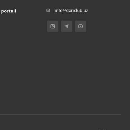
info@doriclub.uz
 portali