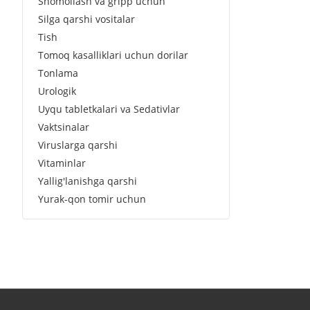
Shomollash va gripp uchun
Silga qarshi vositalar
Tish
Tomoq kasalliklari uchun dorilar
Tonlama
Urologik
Uyqu tabletkalari va Sedativlar
Vaktsinalar
Viruslarga qarshi
Vitaminlar
Yallig'lanishga qarshi
Yurak-qon tomir uchun