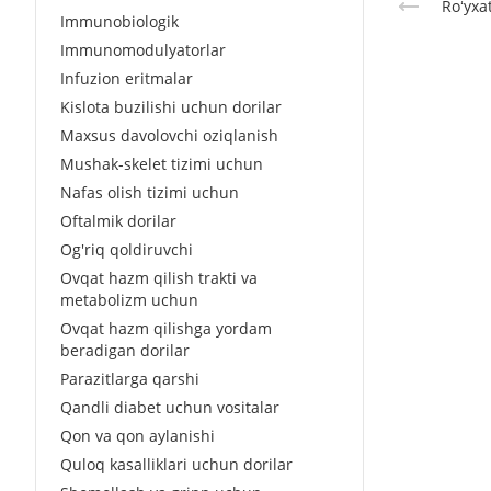
Roʻyxa
Immunobiologik
Immunomodulyatorlar
Infuzion eritmalar
Kislota buzilishi uchun dorilar
Maxsus davolovchi oziqlanish
Mushak-skelet tizimi uchun
Nafas olish tizimi uchun
Oftalmik dorilar
Og'riq qoldiruvchi
Ovqat hazm qilish trakti va
metabolizm uchun
Ovqat hazm qilishga yordam
beradigan dorilar
Parazitlarga qarshi
Qandli diabet uchun vositalar
Qon va qon aylanishi
Quloq kasalliklari uchun dorilar