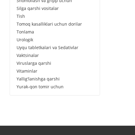
Shomollash va gripp uchun
Silga qarshi vositalar
Tish
Tomoq kasalliklari uchun dorilar
Tonlama
Urologik
Uyqu tabletkalari va Sedativlar
Vaktsinalar
Viruslarga qarshi
Vitaminlar
Yallig'lanishga qarshi
Yurak-qon tomir uchun