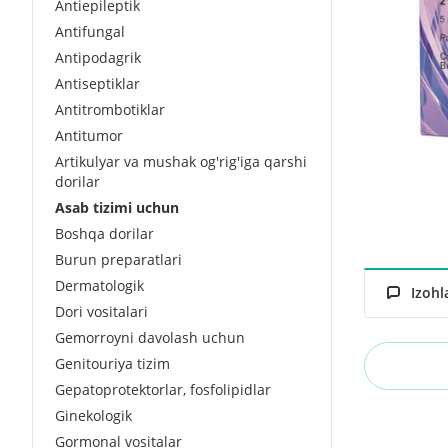
Antiepileptik
Antifungal
Antipodagrik
Antiseptiklar
Antitrombotiklar
Antitumor
Artikulyar va mushak og'rig'iga qarshi
dorilar
Asab tizimi uchun
Boshqa dorilar
Burun preparatlari
Dermatologik
Izohl
Dori vositalari
Gemorroyni davolash uchun
Genitouriya tizim
Gepatoprotektorlar, fosfolipidlar
Ginekologik
Gormonal vositalar