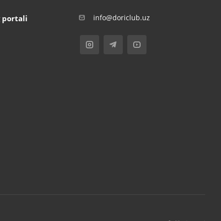
info@doriclub.uz
 portali