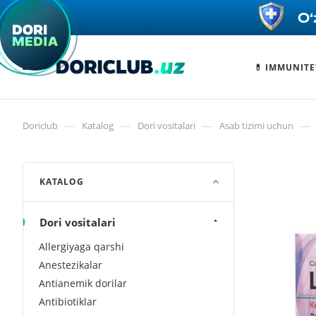
💊 IMMUNITE
—
—
—
—
Doriclub
Katalog
Dori vositalari
Asab tizimi uchun
KATALOG
Dori vositalari
Allergiyaga qarshi
Anestezikalar
Antianemik dorilar
Antibiotiklar