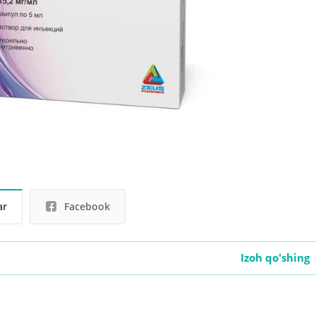
ar
Facebook
Izoh qo'shing