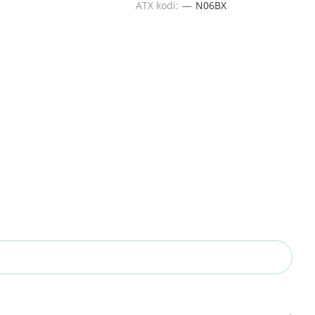
ATX kodi:
—
N06BX