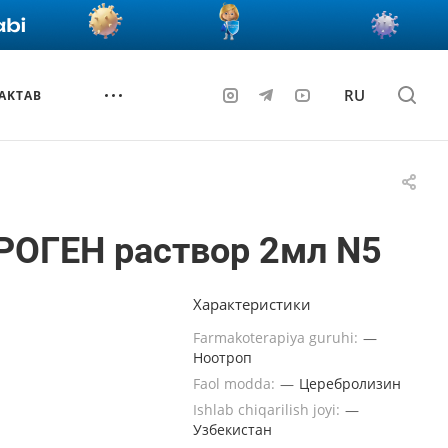
RU
AKTAB
РОГЕН раствор 2мл N5
Характеристики
Farmakoterapiya guruhi:
—
Ноотроп
Faol modda:
—
Церебролизин
Ishlab chiqarilish joyi:
—
Узбекистан