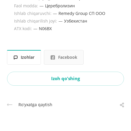
Faol modda:
—
Церебролизин
Ishlab chiqaruvchi:
—
Remedy Group СП OOO
Ishlab chiqarilish joyi:
—
Узбекистан
ATX kodi:
—
N06BX
Izohlar
Facebook
Izoh qo'shing
Roʻyxatga qaytish