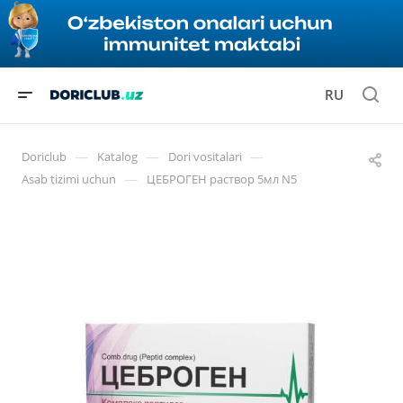
RU
—
—
—
Doriclub
Katalog
Dori vositalari
—
Asab tizimi uchun
ЦЕБРОГЕН раствор 5мл N5