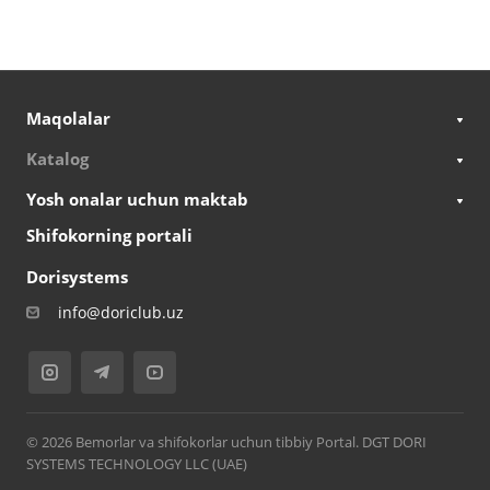
Maqolalar
Katalog
Yosh onalar uchun maktab
Shifokorning portali
Dorisystems
info@doriclub.uz
© 2026 Bemorlar va shifokorlar uchun tibbiy Portal. DGT DORI
SYSTEMS TECHNOLOGY LLC (UAE)