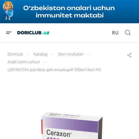
RU
—
—
—
Doriclub
Katalog
Dori vositalari
—
Asab tizimi uchun
ЦЕРАКСОН раствор для инъекций 500мг/4мл N5