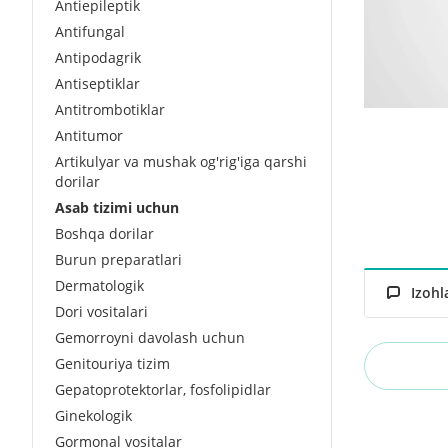
Antiepileptik
Antifungal
Antipodagrik
Antiseptiklar
Antitrombotiklar
Antitumor
Artikulyar va mushak og'rig'iga qarshi
dorilar
Asab tizimi uchun
Boshqa dorilar
Burun preparatlari
Dermatologik
Izohl
Dori vositalari
Gemorroyni davolash uchun
Genitouriya tizim
Gepatoprotektorlar, fosfolipidlar
Ginekologik
Gormonal vositalar