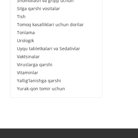
Shomollash va gripp uchun
Silga qarshi vositalar
Tish
Tomoq kasalliklari uchun dorilar
Tonlama
Urologik
Uyqu tabletkalari va Sedativlar
Vaktsinalar
Viruslarga qarshi
Vitaminlar
Yallig'lanishga qarshi
Yurak-qon tomir uchun