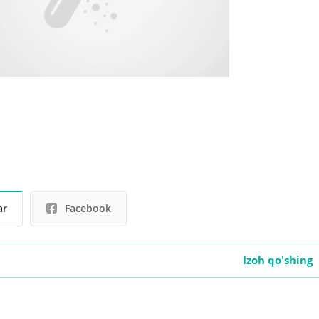
ar
Facebook
Izoh qo'shing