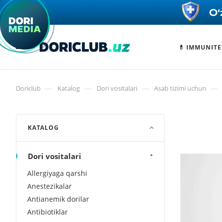
💊 IMMUNITE
—
—
—
—
Doriclub
Katalog
Dori vositalari
Asab tizimi uchun
KATALOG
Dori vositalari
Allergiyaga qarshi
Anestezikalar
Antianemik dorilar
Antibiotiklar