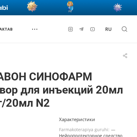
RU
AKTAB
АВОН СИНОФАРМ
вор для инъекций 20мл
г/20мл N2
Характеристики
Farmakoterapiya guruhi:
—
Нейропротекторное средство