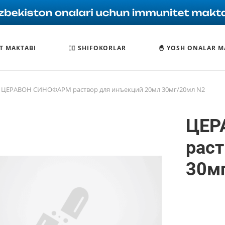
T MAKTABI
🧑‍⚕️ SHIFOKORLAR
🐣 YOSH ONALAR M
ЦЕРАВОН СИНОФАРМ раствор для инъекций 20мл 30мг/20мл N2
ЦЕР
раст
30м