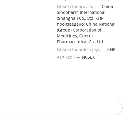
Ishlab chiqaruvchi:
—
China
Sinopharm International
(Shanghai) Co., Ltd, КНР
произведено: China National
(Group) Corporation of
Medicines, Guorui
Pharmaceutical Co., Ltd
Ishlab chiqarilish joyi:
—
КНР
ATX kodi:
—
N06BX