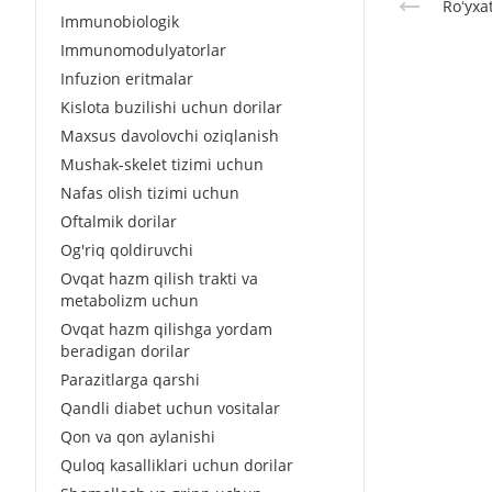
Roʻyxa
Immunobiologik
Immunomodulyatorlar
Infuzion eritmalar
Kislota buzilishi uchun dorilar
Maxsus davolovchi oziqlanish
Mushak-skelet tizimi uchun
Nafas olish tizimi uchun
Oftalmik dorilar
Og'riq qoldiruvchi
Ovqat hazm qilish trakti va
metabolizm uchun
Ovqat hazm qilishga yordam
beradigan dorilar
Parazitlarga qarshi
Qandli diabet uchun vositalar
Qon va qon aylanishi
Quloq kasalliklari uchun dorilar