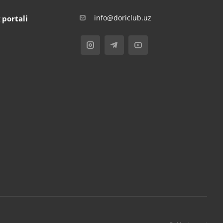
info@doriclub.uz
 portali