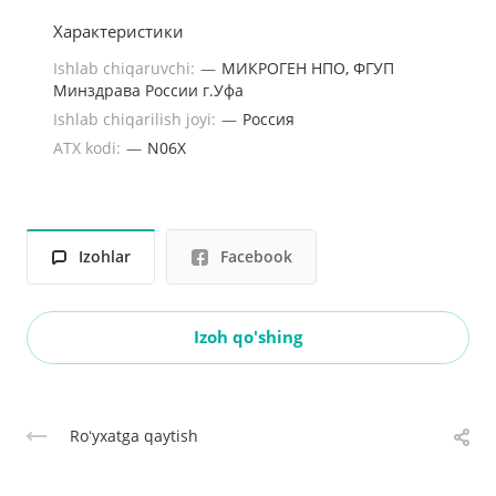
Характеристики
Ishlab chiqaruvchi:
—
МИКРОГЕН НПО, ФГУП
Минздрава России г.Уфа
Ishlab chiqarilish joyi:
—
Россия
ATX kodi:
—
N06X
Izohlar
Facebook
Izoh qo'shing
Roʻyxatga qaytish