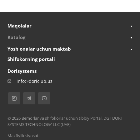
Maqolalar
Katalog
Yosh onalar uchun maktab
Shifokorning portali
Dorisystems
info@doriclub.uz
© 2026 Bemorlar va shifokorlar uchun tibbiy Portal. DGT DORI
SYSTEMS TECHNOLOGY LLC (UAE)
Maxfiylik siyosati