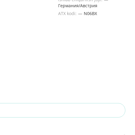
Германия/Австрия
ATX kodi:
—
N06BX