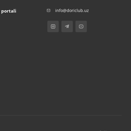
info@doriclub.uz
 portali