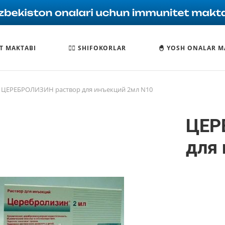
T MAKTABI
🧑‍⚕️ SHIFOKORLAR
🐣 YOSH ONALAR M
ЦЕРЕБРОЛИЗИН раствор для инъекций 2мл N10
ЦЕР
для 