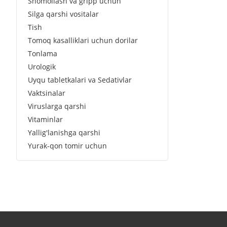
Shomollash va gripp uchun
Silga qarshi vositalar
Tish
Tomoq kasalliklari uchun dorilar
Tonlama
Urologik
Uyqu tabletkalari va Sedativlar
Vaktsinalar
Viruslarga qarshi
Vitaminlar
Yallig'lanishga qarshi
Yurak-qon tomir uchun