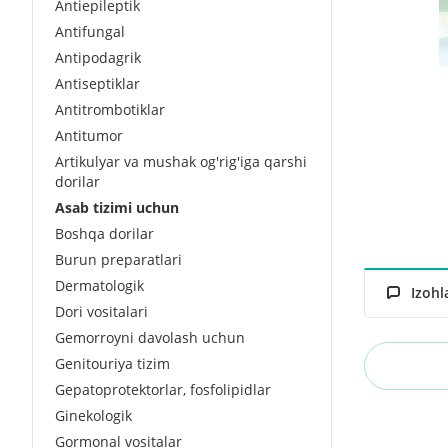
Antiepileptik
Antifungal
Antipodagrik
Antiseptiklar
Antitrombotiklar
Antitumor
Artikulyar va mushak og'rig'iga qarshi
dorilar
Asab tizimi uchun
Boshqa dorilar
Burun preparatlari
Dermatologik
Izohl
Dori vositalari
Gemorroyni davolash uchun
Genitouriya tizim
Gepatoprotektorlar, fosfolipidlar
Ginekologik
Gormonal vositalar