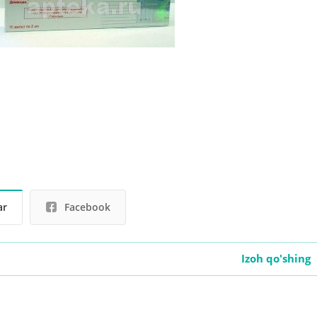
ar
Facebook
Izoh qo'shing