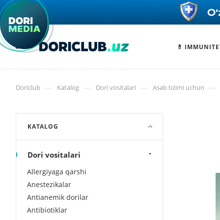
💊 IMMUNITE
—
—
—
—
Doriclub
Katalog
Dori vositalari
Asab tizimi uchun
KATALOG
Dori vositalari
Allergiyaga qarshi
Anestezikalar
Antianemik dorilar
Antibiotiklar