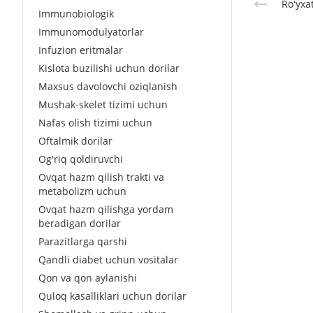
Roʻyxa
Immunobiologik
Immunomodulyatorlar
Infuzion eritmalar
Kislota buzilishi uchun dorilar
Maxsus davolovchi oziqlanish
Mushak-skelet tizimi uchun
Nafas olish tizimi uchun
Oftalmik dorilar
Og'riq qoldiruvchi
Ovqat hazm qilish trakti va
metabolizm uchun
Ovqat hazm qilishga yordam
beradigan dorilar
Parazitlarga qarshi
Qandli diabet uchun vositalar
Qon va qon aylanishi
Quloq kasalliklari uchun dorilar