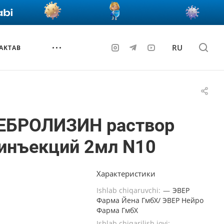
RU
AKTAB
ЕБРОЛИЗИН раствор
инъекций 2мл N10
Характеристики
Ishlab chiqaruvchi:
—
ЭВЕР
Фарма Йена ГмбХ/ ЭВЕР Нейро
Фарма ГмбХ
Ishlab chiqarilish joyi:
—