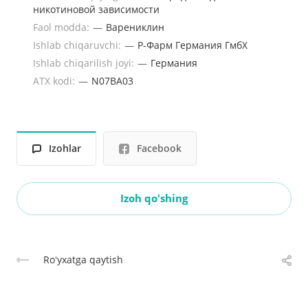
никотиновой зависимости
Faol modda:
—
Варениклин
Ishlab chiqaruvchi:
—
Р-Фарм Германия ГмбХ
Ishlab chiqarilish joyi:
—
Германия
ATX kodi:
—
N07BA03
Izohlar
Facebook
Izoh qo'shing
Roʻyxatga qaytish