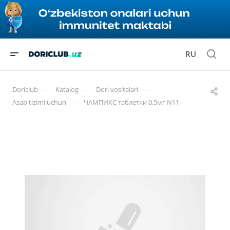
RU
—
—
—
Doriclub
Katalog
Dori vositalari
—
Asab tizimi uchun
ЧАМПИКС таблетки 0,5мг N11