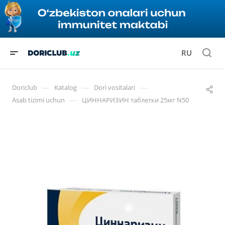
RU
—
—
—
Doriclub
Katalog
Dori vositalari
—
Asab tizimi uchun
ЦИННАРИЗИН таблетки 25мг N50