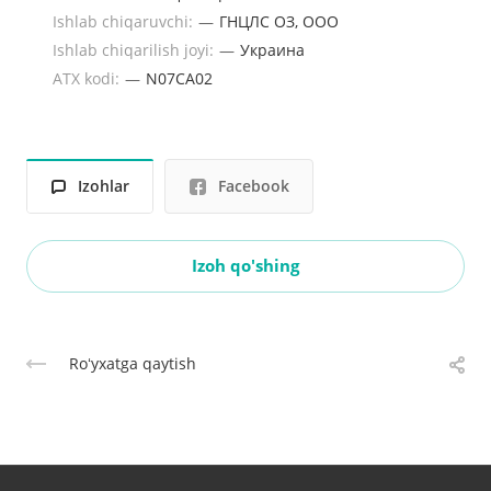
Ishlab chiqaruvchi:
—
ГНЦЛС ОЗ, ООО
Ishlab chiqarilish joyi:
—
Украина
ATX kodi:
—
N07CA02
Izohlar
Facebook
Izoh qo'shing
Roʻyxatga qaytish