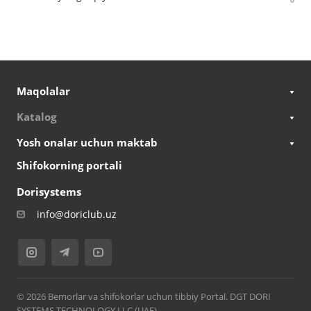
Maqolalar
Katalog
Yosh onalar uchun maktab
Shifokorning portali
Dorisystems
info@doriclub.uz
© 2026 Bemorlar va shifokorlar uchun tibbiy Portal. DGT DORI
SYSTEMS TECHNOLOGY LLC (UAE)