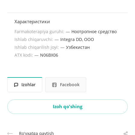
Характеристики
Farmakoterapiya guruhi:
—
Ноотропное средство
Ishlab chiqaruvchi:
—
Integra DD, OOO
Ishlab chiqarilish joyi:
—
Узбекистан
ATX kodi:
—
N06BX06
Izohlar
Facebook
Izoh qo'shing
Roʻyxatga qaytish